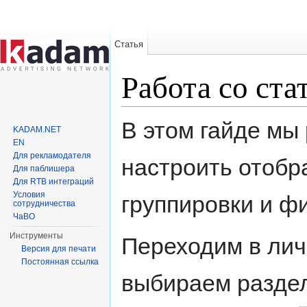
Статья
Работа со ста
Перейти к:
навигация
,
поиск
В этом гайде мы
KADAM.NET
EN
Для рекламодателя
настроить отобр
Для паблишера
Для RTB интеграций
Условия
группировки и ф
сотрудничества
ЧаВО
Инструменты
Переходим в лич
Версия для печати
Постоянная ссылка
выбираем раздел