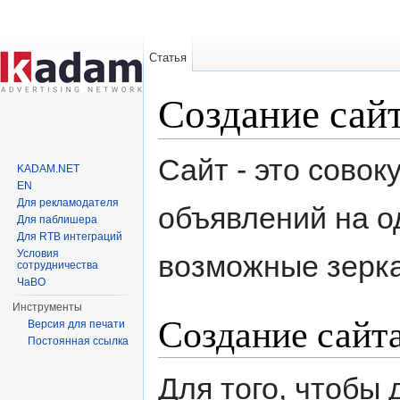
Статья
Создание сай
Перейти к:
навигация
,
поиск
Сайт - это совок
KADAM.NET
EN
Для рекламодателя
объявлений на о
Для паблишера
Для RTB интеграций
Условия
возможные зерк
сотрудничества
ЧаВО
Инструменты
Создание сайт
Версия для печати
Постоянная ссылка
Для того, чтобы 