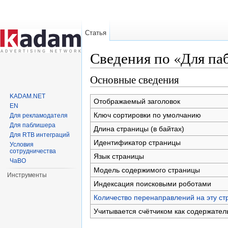
Статья
Сведения по «Для па
Перейти к:
навигация
,
поиск
Основные сведения
KADAM.NET
Отображаемый заголовок
EN
Ключ сортировки по умолчанию
Для рекламодателя
Для паблишера
Длина страницы (в байтах)
Для RTB интеграций
Идентификатор страницы
Условия
сотрудничества
Язык страницы
ЧаВО
Модель содержимого страницы
Инструменты
Индексация поисковыми роботами
Количество перенаправлений на эту ст
Учитывается счётчиком как содержател