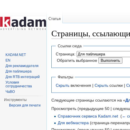
Статья
Страницы, ссылающи
Перейти к:
навигация
,
поиск
Ссылки сюда
Страница:
KADAM.NET
Обратить выбранное
EN
Для рекламодателя
Для паблишера
Для RTB интеграций
Фильтры
Условия
Скрыть
включения |
Скрыть
ссылки |
С
сотрудничества
ЧаВО
Следующие страницы ссылаются на «
Д
Инструменты
Версия для печати
Просмотреть (предыдущие 50 | следующ
Справочник сервиса Kadam.net
‎
(
← с
Для вебмастера
(страница-перенапра
Просмотреть (предыдущие 50 | следующ