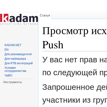
Статья
Просмотр исх
Push
KADAM.NET
EN
Перейти к:
навигация
,
поиск
Для рекламодателя
У вас нет прав 
Для паблишера
Для RTB интеграций
Условия
по следующей пр
сотрудничества
ЧаВО
Инструменты
Запрошенное дей
участники из гр