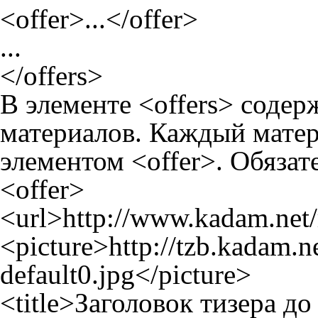
<offer>...</offer>
...
</offers>
В элементе <offers> соде
материалов. Каждый мате
элементом <offer>. Обязат
<offer>
<url>
http://www.kadam.net/
<picture>
http://tzb.kadam.n
default0.jpg
</picture>
<title>Заголовок тизера до