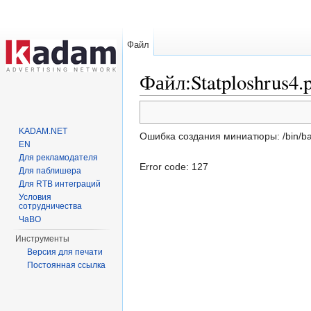
Файл
Файл:Statploshrus4.
Перейти к:
навигация
,
поиск
KADAM.NET
Ошибка создания миниатюры: /bin/bash: 
EN
Для рекламодателя
Error code: 127
Для паблишера
Для RTB интеграций
Условия
сотрудничества
ЧаВО
Инструменты
Версия для печати
Постоянная ссылка