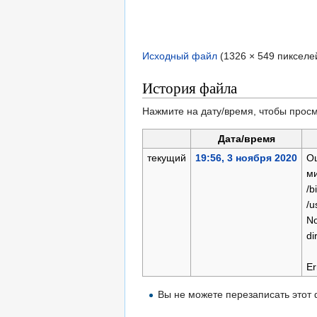
Исходный файл
‎
(1326 × 549 пикселе
История файла
Нажмите на дату/время, чтобы просм
Дата/время
текущий
19:56, 3 ноября 2020
О
м
/b
/u
No
di
Er
Вы не можете перезаписать этот