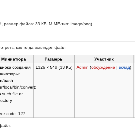
й, размер файла: 33 КБ, MIME-тип:
image/png
)
отреть, как тогда выглядел файл.
Миниатюра
Размеры
Участник
шибка создания
1326 × 549
(33 КБ)
Admin
(
обсуждение
|
вклад
)
иниатюры:
in/bash:
sr/local/bin/convert:
 such file or
rectory
ror code: 127
 файл.