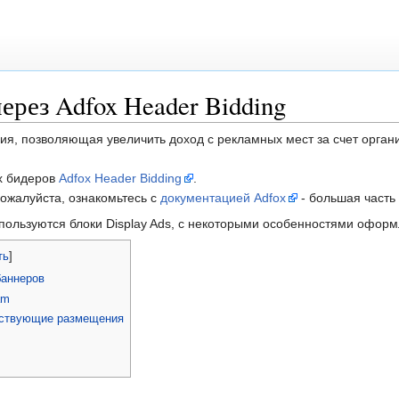
ерез Adfox Header Bidding
гия, позволяющая увеличить доход с рекламных мест за счет орг
х бидеров
Adfox Header Bidding
.
пожалуйста, ознакомьтесь с
документацией Adfox
- большая часть 
пользуются блоки Display Ads, с некоторыми особенностями оформ
ть
]
баннеров
am
ествующие размещения