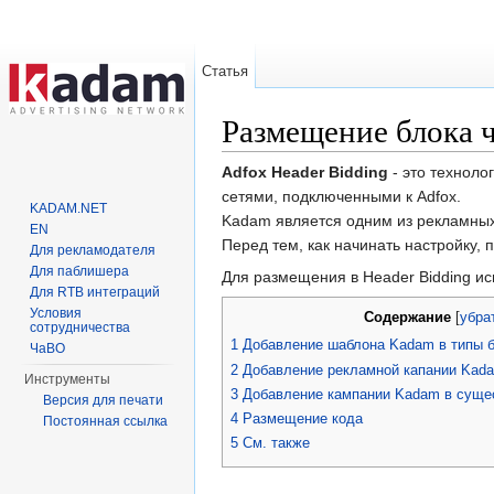
Статья
Размещение блока ч
Перейти к:
навигация
,
поиск
Adfox Header Bidding
- это техноло
сетями, подключенными к Adfox.
KADAM.NET
Kadam является одним из рекламны
EN
Перед тем, как начинать настройку, 
Для рекламодателя
Для паблишера
Для размещения в Header Bidding ис
Для RTB интеграций
Условия
Содержание
[
убра
сотрудничества
1
Добавление шаблона Kadam в типы 
ЧаВО
2
Добавление рекламной капании Kad
Инструменты
3
Добавление кампании Kadam в сущ
Версия для печати
4
Размещение кода
Постоянная ссылка
5
См. также