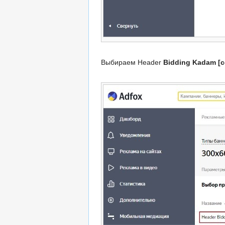
Выбираем Header
Bidding Kadam [c