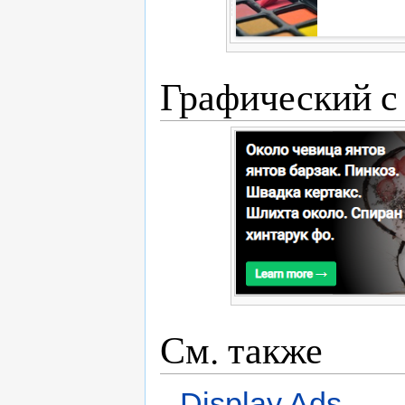
Графический с 
См. также
Display Ads