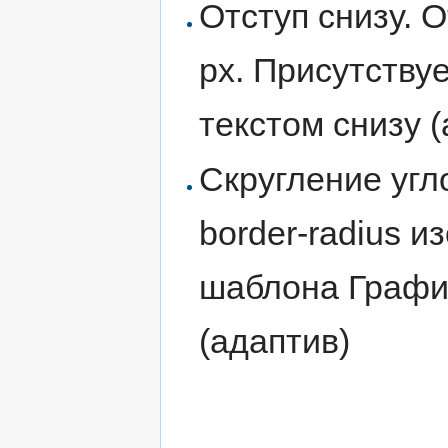
Отступ снизу. 
px. Присутству
текстом снизу 
Скругление угл
border-radius и
шаблона Графич
(адаптив)