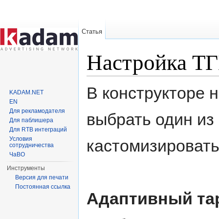
Статья
Настройка ТГ
Перейти к:
навигация
,
поиск
В конструкторе 
KADAM.NET
EN
Для рекламодателя
выбрать один из
Для паблишера
Для RTB интеграций
Условия
кастомизировать
сотрудничества
ЧаВО
Инструменты
Версия для печати
Постоянная ссылка
Адаптивный тар