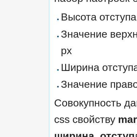
Высота отступа
Значение верхн
px
Ширина отступ
Значение правог
Совокупность д
css свойству
mar
ширина_отступ