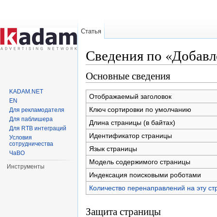
Статья
Сведения по «Добавле
Перейти к:
навигация
,
поиск
Основные сведения
KADAM.NET
Отображаемый заголовок
EN
Ключ сортировки по умолчанию
Для рекламодателя
Для паблишера
Длина страницы (в байтах)
Для RTB интеграций
Идентификатор страницы
Условия
сотрудничества
Язык страницы
ЧаВО
Модель содержимого страницы
Инструменты
Индексация поисковыми роботами
Количество перенаправлений на эту ст
Защита страницы