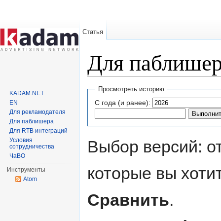
Статья
Для паблишер
Перейти к:
навигация
,
поиск
Просмотреть историю
KADAM.NET
С года (и ранее):
EN
Для рекламодателя
Для паблишера
Для RTB интеграций
Условия
Выбор версий: о
сотрудничества
ЧаВО
которые вы хоти
Инструменты
Atom
Сравнить
.