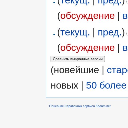
(
текущ.
|
пред.
)
(
обсуждение
|
в
(
текущ.
|
пред.
)
(
обсуждение
|
в
(новейшие |
ста
новых |
50 более
Описание Справочник сервиса Kadam.net