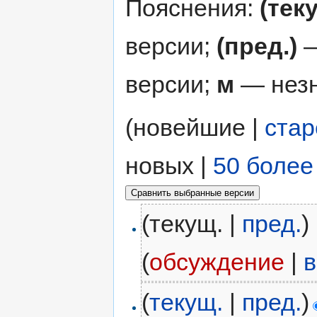
Пояснения:
(тек
версии;
(пред.)
—
версии;
м
— незн
(новейшие |
ста
новых |
50 более
(текущ. |
пред.
)
(
обсуждение
|
в
(
текущ.
|
пред.
)