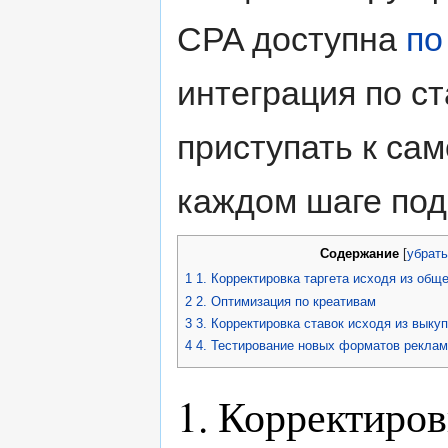
CPA доступна
по
интеграция по с
приступать к са
каждом шаге под
Содержание
[
убрат
1
1. Корректировка таргета исходя из общ
2
2. Оптимизация по креативам
3
3. Корректировка ставок исходя из выку
4
4. Тестирование новых форматов рекла
1. Корректиров