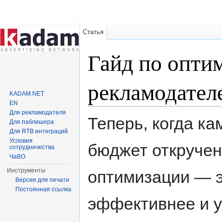
Статья
Гайд по опти
рекламодател
KADAM.NET
EN
Перейти к:
навигация
,
поиск
Для рекламодателя
Теперь, когда к
Для паблишера
Для RTB интеграций
Условия
бюджет откручен
сотрудничества
ЧаВО
Инструменты
оптимизации — э
Версия для печати
Постоянная ссылка
эффективнее и у